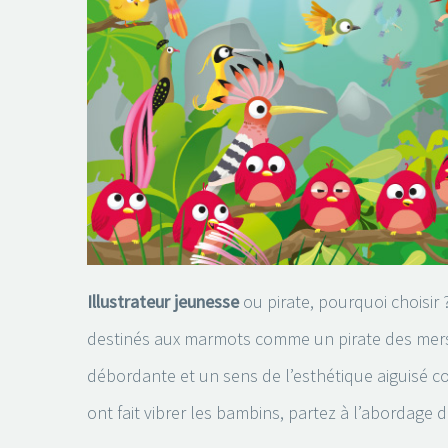
Illustrateur jeunesse
ou pirate, pourquoi choisir 
destinés aux marmots comme un pirate des mers a
débordante et un sens de l’esthétique aiguisé co
ont fait vibrer les bambins, partez à l’abordage