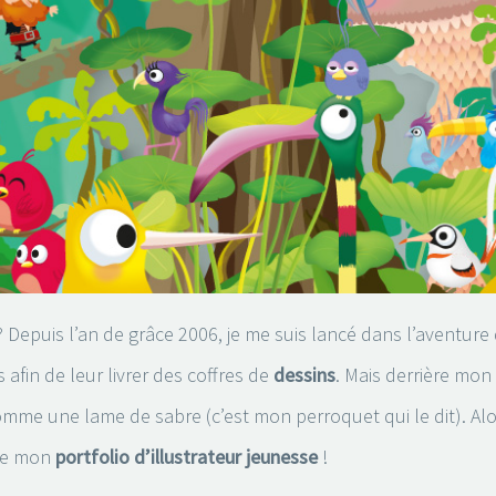
? Depuis l’an de grâce 2006, je me suis lancé dans l’aventure 
fin de leur livrer des coffres de
dessins
. Mais derrière mon
mme une lame de sabre (c’est mon perroquet qui le dit). Alor
 de mon
portfolio d’illustrateur jeunesse
!