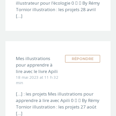
une ambiance, un
illustrateur pour l’écologie 0   By Rémy
univers. D’autre
Tornior illustration : les projets 28 avril
part leur rôle est
[…]
d’optimiser
l’ergonomie du jeu :
mieux comprendre
les règles, identifier
facilement des
éléments de jeu et
Mes illustrations
RÉPONDRE
se repérer
pour apprendre à
rapidement
lire avec le livre Apili
permettent…
18 mai 2023 at 11 h 32
min
[…] : les projets Mes illustrations pour
apprendre à lire avec Apili 0   By Rémy
Tornior illustration : les projets 27 août
[…]