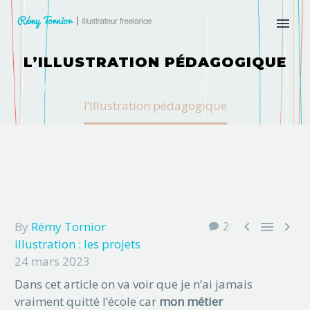
L’ILLUSTRATION PÉDAGOGIQUE
Home
illustration : les projets
l’Illustration pédagogique



By
Rémy Tornior
2
illustration : les projets
24 mars 2023
Dans cet article on va voir que je n’ai jamais
vraiment quitté l’école car
mon métier