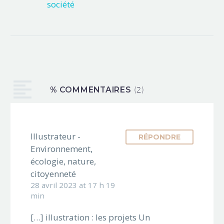
ma récente carrière
d’illustrateur
ludique ? Un
illustrateur
ludique, qu’est-ce
que c’est ? C’est
ainsi que se
% COMMENTAIRES
désignent les
(2)
artistes qui
illustrent des jeux
de société pardi !
Illustrateur -
RÉPONDRE
Dans un jeu de
Environnement,
société, les
écologie, nature,
illustrations servent
citoyenneté
l’expérience de jeu.
28 avril 2023 at 17 h 19
D’une part elles
min
aident le joueur à
s’immerger dans
[…] illustration : les projets Un