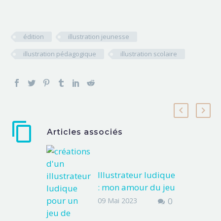
édition
illustration jeunesse
illustration pédagogique
illustration scolaire
Articles associés
Illustrateur ludique
: mon amour du jeu
de société
0
09 Mai 2023
Et si on parlait de