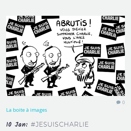
0
La boite à images
10 Jan:
#JESUISCHARLIE