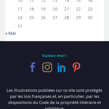
10
11
12
13
14
15
16
17
18
19
20
21
22
23
24
25
26
27
28
29
30
31
« Mai
Suivez-moi !
Les illustrations publiées sur ce site sont protégés
par les lois françaises et, en particulier, par les
dispositions du Code de la propriété littéraire et
artistique.