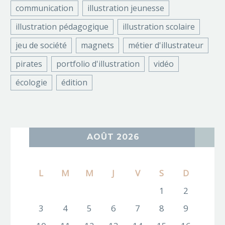
communication
illustration jeunesse
illustration pédagogique
illustration scolaire
jeu de société
magnets
métier d'illustrateur
pirates
portfolio d'illustration
vidéo
écologie
édition
AOÛT 2026
L
M
M
J
V
S
D
1
2
3
4
5
6
7
8
9