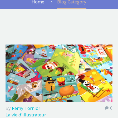
Home
Blog Category
By
Rémy Tornior
0
La vie d'illustrateur