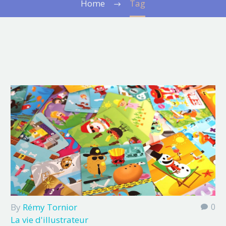
Home
Tag
By
Rémy Tornior
0
La vie d'illustrateur