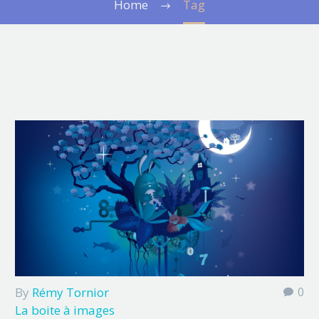
Home
Tag
By
Rémy Tornior
0
La boite à images