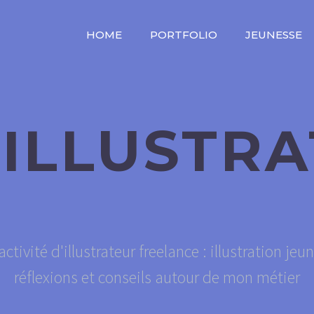
HOME
PORTFOLIO
JEUNESSE
 ILLUSTR
ctivité d'illustrateur freelance : illustration je
réflexions et conseils autour de mon métier