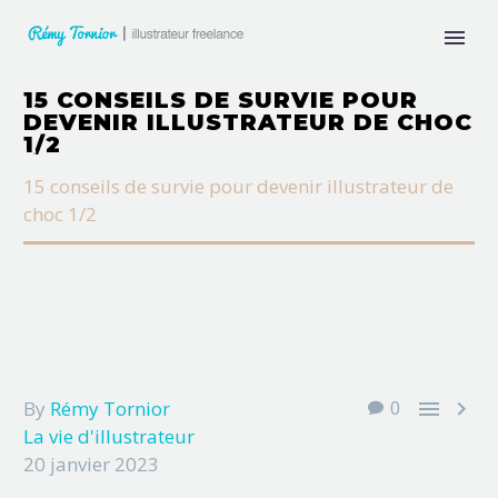
15 CONSEILS DE SURVIE POUR
DEVENIR ILLUSTRATEUR DE CHOC
1/2
Home
La vie d'illustrateur
15 conseils de survie pour devenir illustrateur de
choc 1/2


By
Rémy Tornior
0
La vie d'illustrateur
20 janvier 2023