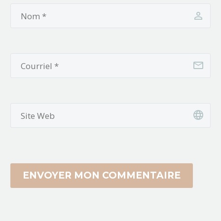
les règles, identifier
facilement des
éléments de jeu et se
repérer rapidement
permettent…
ENVOYER MON COMMENTAIRE