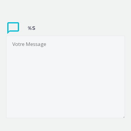
? Un illustrateur
ludique, qu’est-ce
que c’est ? C’est ainsi
que se désignent les
%S
artistes qui illustrent
des jeux de société
pardi ! Dans un jeu de
société, les
illustrations servent
l’expérience de jeu.
D’une part elles
aident le joueur à
s’immerger dans une
ambiance, un univers.
D’autre part leur rôle
est d’optimiser
l’ergonomie du jeu :
mieux comprendre