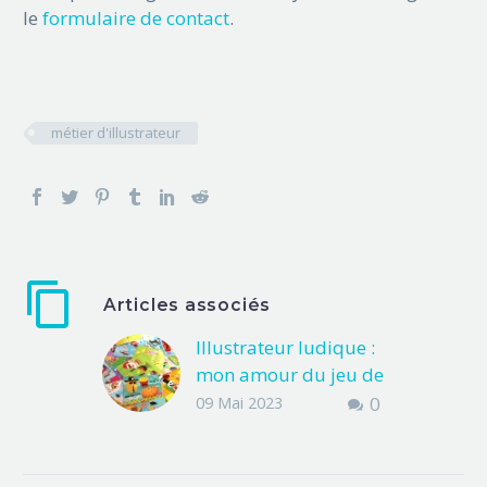
le
formulaire de contact
.
métier d'illustrateur
Articles associés
Illustrateur ludique :
mon amour du jeu de
société
0
09 Mai 2023
Et si on parlait de ma
récente carrière
d’illustrateur ludique